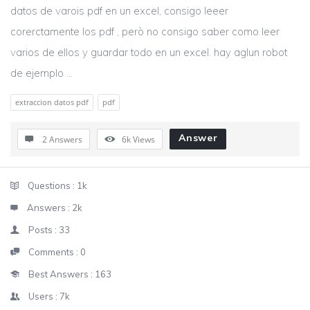
datos de varois pdf en un excel, consigo leeer
corerctamente los pdf , però no consigo saber como leer
varios de ellos y guardar todo en un excel. hay aglun robot
de ejemplo ...
extraccion datos pdf
pdf
Answer
2 Answers
6k
Views
Sidebar
Stats
Questions :
1k
Answers :
2k
Posts :
33
Comments :
0
Best Answers :
163
Users :
7k