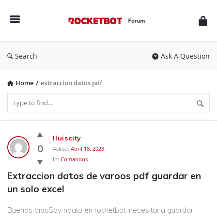
Rocketbot
Forum
Search
Ask A Question
Home
/
extraccion datos pdf
Rocketbot
lluiscity
Forum
0
Asked:
Abril 18, 2023
In:
Comandos
Latest
Extraccion datos de varoos pdf guardar en 
Questions
un solo excel
Buenos díasSoy noato en rocketbot, necesitaria guardar