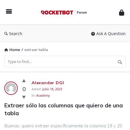
Rocketbot
Forum
Search
Ask A Question
Home
/
extraer tabla
Rocketbot
Alexander DGI
Forum
0
Asked:
Julio 18, 2023
In:
Academy
Latest
Extraer sólo las columnas que quiero de una 
Questions
tabla
Buenas, quiero extraer específicamente la columna 19 y 20