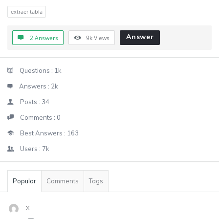
extraer tabla
Answer
2 Answers
9k
Views
Sidebar
Stats
Questions :
1k
Answers :
2k
Posts :
34
Comments :
0
Best Answers :
163
Users :
7k
Popular
Comments
Tags
x