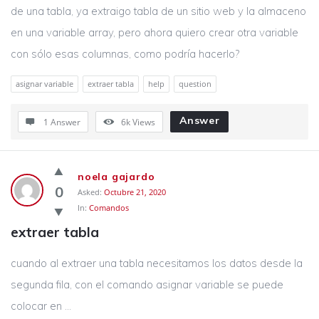
de una tabla, ya extraigo tabla de un sitio web y la almaceno
en una variable array, pero ahora quiero crear otra variable
con sólo esas columnas, como podría hacerlo?
asignar variable
extraer tabla
help
question
Answer
1 Answer
6k
Views
noela gajardo
0
Asked:
Octubre 21, 2020
In:
Comandos
extraer tabla
cuando al extraer una tabla necesitamos los datos desde la
segunda fila, con el comando asignar variable se puede
colocar en ...