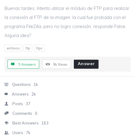
Buenas tardes, Intento utilizar el módulo de FTP para realizar
la conexión al FTP de la imagen, la cual fue probada con el
programa FileZilla, pero no logro conexión, responde False.
Alguna idea?
archivos
ftp
ftps
Answer
5 Answers
9k
Views
Sidebar
Stats
Questions :
1k
Answers :
2k
Posts :
37
Comments :
0
Best Answers :
163
Users :
7k