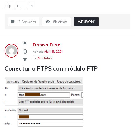
ftp
ftps
tls
Answer
3 Answers
8k
Views
Danna Diaz
0
Asked:
Abril 5, 2021
In:
Módulos
Conectar a FTPS con módulo FTP