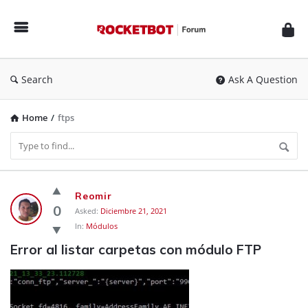
Rocketbot
Forum
Search
Ask A Question
Home
/
ftps
Rocketbot
Reomir
Forum
0
Asked:
Diciembre 21, 2021
In:
Módulos
Latest
Error al listar carpetas con módulo FTP
Questions