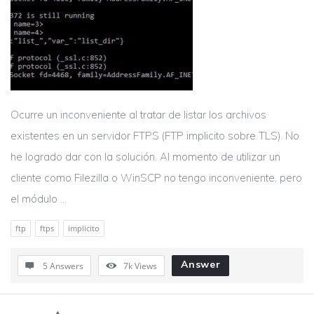
Ocurre un inconveniente al tratar de listar los archivos
existentes en un servidor FTPS (FTP implicito sobre TLS). No
he logrado dar con la solución. Al momento de utilizar un
cliente como Filezilla o WinSCP no tengo inconveniente, pero
el módulo ...
ftp
ftps
implicito
Answer
5 Answers
7k
Views