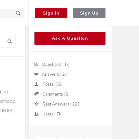
Sign In
Sign Up
Sidebar
Ask A Question
Stats
Questions :
1k
Answers :
2k
Posts :
36
ando
Comments :
0
(llamado
Best Answers :
163
 de los
Users :
7k