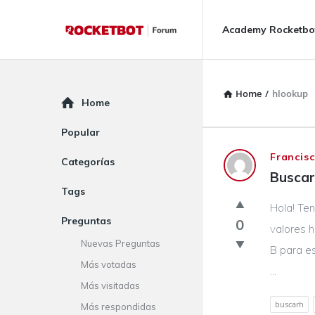
Rocketbot
Rocketbot
Academy Rocketbo
Forum
Forum
Navigation
Home
/
hlookup
Explore
Home
Popular
Rocketbot
Francis
Categorías
Buscar
Forum
Tags
Hola! Te
Latest
Preguntas
0
valores h
Questions
Nuevas Preguntas
B para es
Más votadas
...
Más visitadas
buscarh
Más respondidas