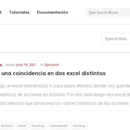
t
Tutoriales
Documentación
co
Asked:
Julio 18, 2021
In:
Ejecución
 una coincidencia en dos excel distintos
ngo un excel (llamémoslo A para estos efectos) donde voy guard
istóricos de acciones en la bolsa. Por otro lado tengo otro excel 
tos efectos) que almacena los valores históricos de las acciones
buscarv
excel
hlookup
lookupvale
vlookup