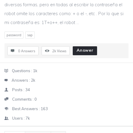
diversas formas, pero en todas al escribir la contraseña el
robot omite los caracteres como: + o el -, etc . Por lo que si
mi contraseña es: 1T+o++, el robot ...
password
sap
Answer
0 Answers
2k
Views
Sidebar
Stats
Questions :
1k
Answers :
2k
Posts :
34
Comments :
0
Best Answers :
163
Users :
7k