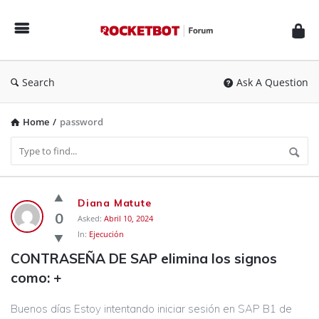
Rocketbot
Forum
Search
Ask A Question
Home
/
password
Rocketbot
Diana Matute
Forum
0
Asked:
Abril 10, 2024
In:
Ejecución
Latest
CONTRASEÑA DE SAP elimina los signos 
Questions
como: +
Buenos días Estoy intentando iniciar sesión en SAP B1 de