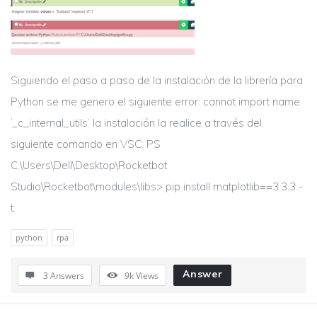
Siguiendo el paso a paso de la instalación de la librería para
Python se me genero el siguiente error: cannot import name
‘_c_internal_utils’ la instalación la realice a través del
siguiente comando en VSC: PS
C:\Users\Dell\Desktop\Rocketbot
Studio\Rocketbot\modules\libs> pip install matplotlib==3.3.3 -
t.
python
rpa
Answer
3 Answers
9k
Views