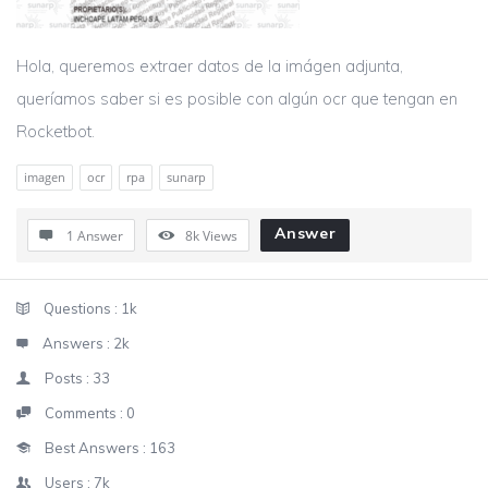
Hola, queremos extraer datos de la imágen adjunta,
queríamos saber si es posible con algún ocr que tengan en
Rocketbot.
imagen
ocr
rpa
sunarp
Answer
1 Answer
8k
Views
Sidebar
Stats
Questions :
1k
Answers :
2k
Posts :
33
Comments :
0
Best Answers :
163
Users :
7k