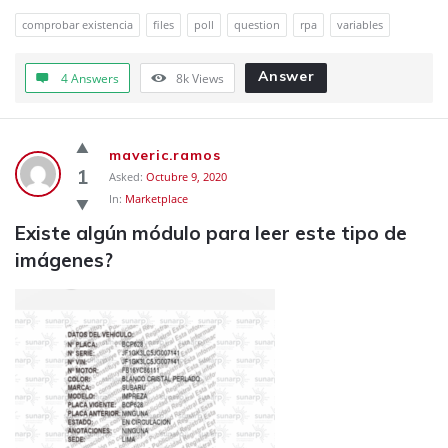
comprobar existencia
files
poll
question
rpa
variables
Answer
4 Answers
8k
Views
maveric.ramos
1
Asked:
Octubre 9, 2020
In:
Marketplace
Existe algún módulo para leer este tipo de 
imágenes?