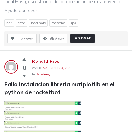
local Host), asi esto impide la realizacion de mis proyectos…
Ayuda por favor.
bot
error
local hots
rocketbo
rpa
Answer
1 Answer
6k
Views
Ronald Rios
0
Asked:
Septiembre 3, 2021
In:
Academy
Falla instalacion libreria matplotlib en el 
python de rocketbot