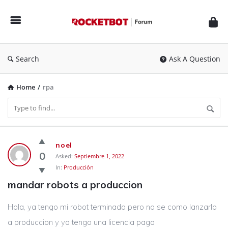
Rocketbot
Forum
Search
Ask A Question
Home
/
rpa
Rocketbot
noel
Forum
0
Asked:
Septiembre 1, 2022
In:
Producción
Latest
mandar robots a produccion
Questions
Hola, ya tengo mi robot terminado pero no se como lanzarlo
a produccion y ya tengo una licencia paga