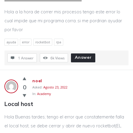
Hola a la hora de correr mis procesos tengo este error lo
cual impide que mi programa corra..si me pordrian ayudar
por favor
ayuda
error
rocketbot
rpa
Answer
1 Answer
6k
Views
noel
0
Asked:
Agosto 23, 2022
In:
Academy
Local host
Hola Buenas tardes; tengo el error que constatemente falla
el local host, se debe cerrar y abrir de nuevo rocketbot(EL