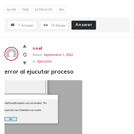
ayuda
help
producción
rpa
Answer
1 Answer
7k
Views
noel
0
Asked:
Septiembre 1, 2022
In:
Ejecución
error al ejucutar proceso