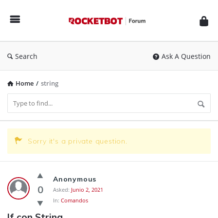
Rocketbot
Forum
Search
Ask A Question
Home
/
string
Rocketbot
Sorry it's a private question.
Forum
Latest
Questions
Anonymous
0
Asked:
Junio 2, 2021
In:
Comandos
If con String