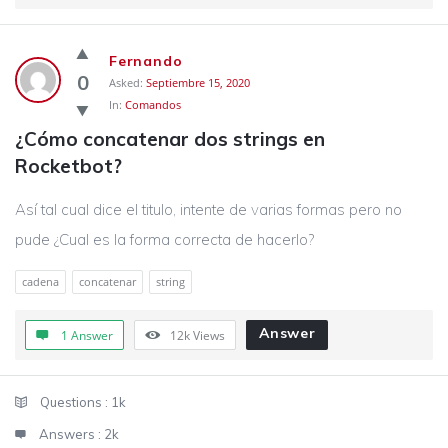
Fernando
0
Asked:
Septiembre 15, 2020
In:
Comandos
¿Cómo concatenar dos strings en 
Rocketbot?
Así tal cual dice el titulo, intente de varias formas pero no
pude ¿Cual es la forma correcta de hacerlo?
cadena
concatenar
string
Answer
1 Answer
12k
Views
Sidebar
Stats
Questions :
1k
Answers :
2k