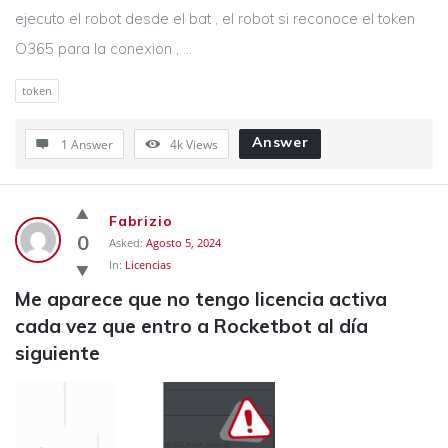
ejecuto el robot desde el bat , el robot si reconoce el token
O365 para la conexion , ...
token
Answer
1 Answer
4k
Views
Fabrizio
0
Asked:
Agosto 5, 2024
In:
Licencias
Me aparece que no tengo licencia activa 
cada vez que entro a Rocketbot al día 
siguiente