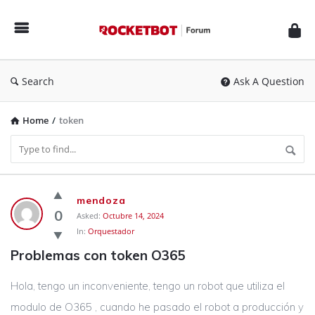
Rocketbot
Forum
Search
Ask A Question
Home
/
token
Rocketbot
mendoza
Forum
0
Asked:
Octubre 14, 2024
In:
Orquestador
Latest
Problemas con token O365
Questions
Hola, tengo un inconveniente, tengo un robot que utiliza el
modulo de O365 , cuando he pasado el robot a producción y