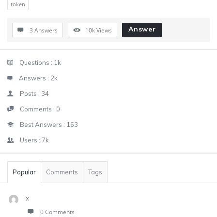
token
Answer
3 Answers
10k
Views
Sidebar
Stats
Questions :
1k
Answers :
2k
Posts :
34
Comments :
0
Best Answers :
163
Users :
7k
Popular
Comments
Tags
x
0 Comments