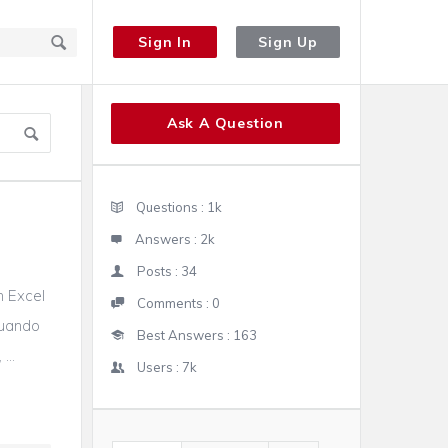
Sign In
Sign Up
Sidebar
Ask A Question
Stats
Questions :
1k
Answers :
2k
Posts :
34
n Excel
Comments :
0
cuando
Best Answers :
163
...
Users :
7k