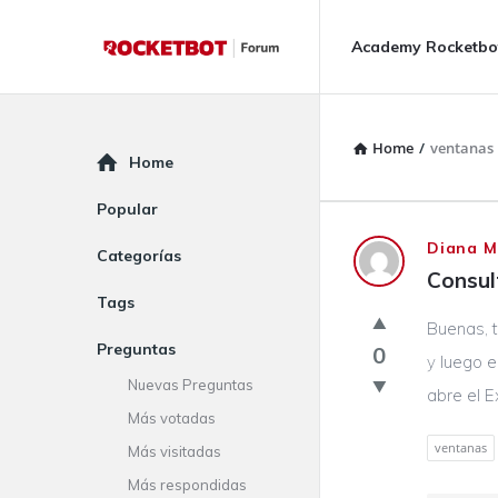
Rocketbot
Rocketbot
Academy Rocketbo
Forum
Forum
Navigation
Home
/
ventanas
Explore
Home
Popular
Rocketbot
Diana M
Categorías
Consul
Forum
Tags
Buenas, t
Latest
Preguntas
0
y luego e
Questions
Nuevas Preguntas
abre el E
Más votadas
ventanas
Más visitadas
Más respondidas