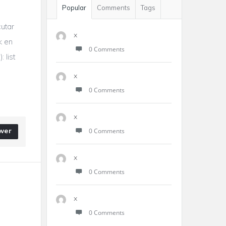
Popular
Comments
Tags
utar
x
k en
0 Comments
 list
x
0 Comments
x
wer
0 Comments
x
0 Comments
x
0 Comments