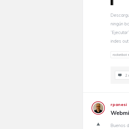
Descargu
ningún bo
“Ejecutar
indes out .
rocketbot 
2 
rpanesi
Webmin
Buenos dí