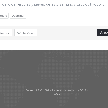
del día miércoles y jueves de esta semana ? Gracias ! Rodolfo.
studio
webminar
Ans
Answer
6k
Views
Rocketbot SpA | Todos los derechos reservados 2018 -
2020