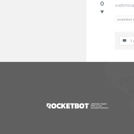
0
webminar 
rocketbot 
1 
Footer