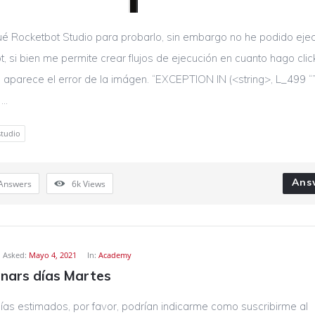
é Rocketbot Studio para probarlo, sin embargo no he podido ejec
t, si bien me permite crear flujos de ejecución en cuanto hago clic
” aparece el error de la imágen. “EXCEPTION IN (<string>, L_499 “”):
..
studio
Ans
Answers
6k
Views
Asked:
Mayo 4, 2021
In:
Academy
ars días Martes
as estimados, por favor, podrían indicarme como suscribirme al