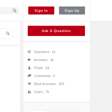
Sign In
Sign Up
Sidebar
Ask A Question
Stats
Questions :
1k
Answers :
2k
Posts :
34
Comments :
0
Best Answers :
163
Users :
7k