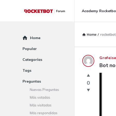
Rocketbot
Rocketbot
Academy Rocketbo
Forum
Forum
Navigation
Home
/
rocketbot
Explore
Home
Popular
Rocketbot
Grafeis
Categorías
Bot no
Forum
Tags
Latest
Preguntas
0
Questions
Nuevas Preguntas
Más votadas
Más visitadas
Más respondidas