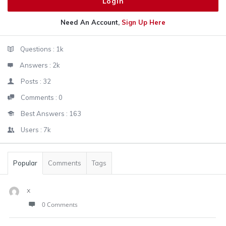
Need An Account,
Sign Up Here
Sidebar
Stats
Questions :
1k
Answers :
2k
Posts :
32
Comments :
0
Best Answers :
163
Users :
7k
Popular
Comments
Tags
x
0 Comments