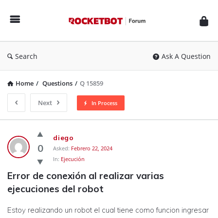
Rocketbot
Forum
Search
Ask A Question
Home
/
Questions
/
Q 15859
Next
In Process
Rocketbot
diego
Forum
0
Asked:
Febrero 22, 2024
In:
Ejecución
Latest
Error de conexión al realizar varias 
Questions
ejecuciones del robot
Estoy realizando un robot el cual tiene como funcion ingresar