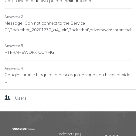
Can't delete folder/No puedo eliminar folder
Answers: 2
Message: Can not connect to the Service
C:\Rocketbot_20201230_a4_win\Rocketbot\drivers\win\chrome\chr
Answers: 5
RTFRAMEWORK CONFIG
Answers: 4
Google chrome bloquea la descarga de varios archivos debido
a ...
Users
Footer
Rocketbot SpA |