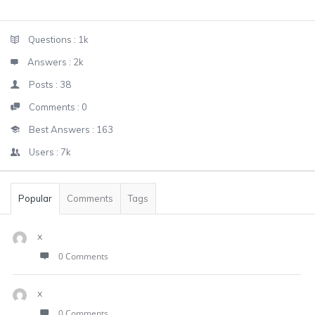
Sidebar
Stats
Questions :
1k
Answers :
2k
Posts :
38
Comments :
0
Best Answers :
163
Users :
7k
Popular
Comments
Tags
x
0 Comments
x
0 Comments