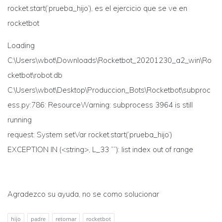
rocket.start(‘prueba_hijo’), es el ejercicio que se ve en
rocketbot
Loading
C:\Users\wbot\Downloads\Rocketbot_20201230_a2_win\Ro
cketbot\robot.db
C:\Users\wbot\Desktop\Produccion_Bots\Rocketbot\subproc
ess.py:786: ResourceWarning: subprocess 3964 is still
running
request: System setVar rocket.start(‘prueba_hijo’)
EXCEPTION IN (<string>, L_33 “”): list index out of range
Agradezco su ayuda, no se como solucionar
hijo
padre
retornar
rocketbot