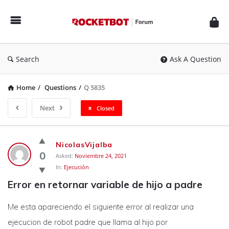
Rocketbot
Forum
Search
Ask A Question
Home
/
Questions
/
Q 5835
Next
Closed
Rocketbot
NicolasVijalba
Forum
0
Asked:
Noviembre 24, 2021
In:
Ejecución
Latest
Error en retornar variable de hijo a padre
Questions
Me esta apareciendo el siguiente error al realizar una
ejecucion de robot padre que llama al hijo por