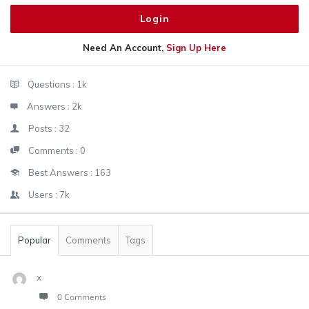
Need An Account,
Sign Up Here
Sidebar
Stats
Questions :
1k
Answers :
2k
Posts :
32
Comments :
0
Best Answers :
163
Users :
7k
Popular
Comments
Tags
x
0 Comments