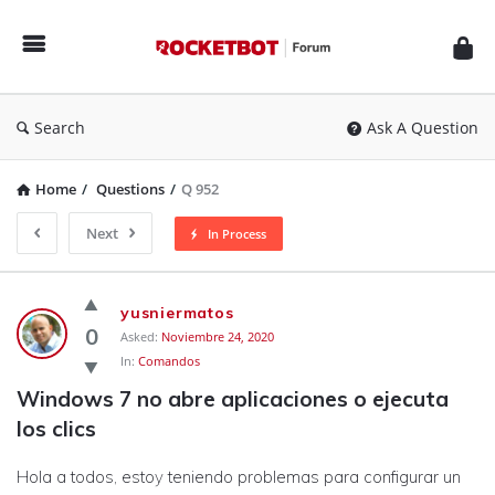
Rocketbot
Forum
Search
Ask A Question
Home
/
Questions
/
Q 952
Next
In Process
Rocketbot
yusniermatos
Forum
0
Asked:
Noviembre 24, 2020
In:
Comandos
Latest
Windows 7 no abre aplicaciones o ejecuta 
Questions
los clics
Hola a todos, estoy teniendo problemas para configurar un