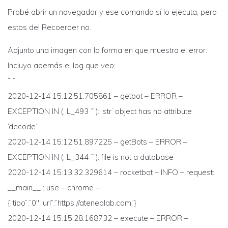
Probé abrir un navegador y ese comando sí lo ejecuta, pero
estos del Recoerder no.
Adjunto una imagen con la forma en que muestra el error.
Incluyo además el log que veo:
“””
2020-12-14 15:12:51.705861 – getbot – ERROR –
EXCEPTION IN (, L_493 “”): ‘str’ object has no attribute
‘decode’
2020-12-14 15:12:51.897225 – getBots – ERROR –
EXCEPTION IN (, L_344 “”): file is not a database
2020-12-14 15:13:32.329614 – rocketbot – INFO – request:
__main__ : use – chrome –
{“tipo”:”0″,”url”:”https://ateneolab.com”}
2020-12-14 15:15:28.168732 – execute – ERROR –