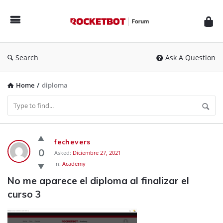
Rocketbot
Forum
Search
Ask A Question
Home
/
diploma
Rocketbot
fechevers
Forum
0
Asked:
Diciembre 27, 2021
In:
Academy
Latest
No me aparece el diploma al finalizar el 
Questions
curso 3