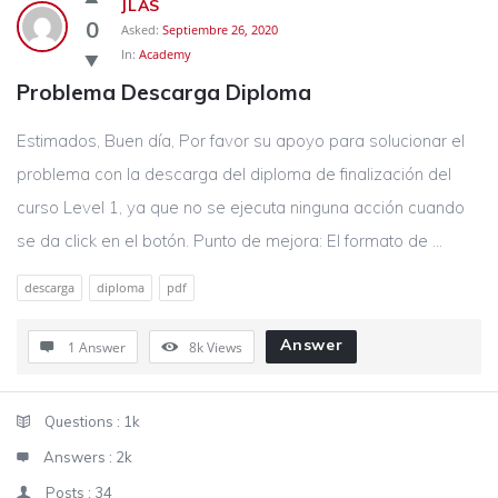
JLAS
0
Asked:
Septiembre 26, 2020
In:
Academy
Problema Descarga Diploma
Estimados, Buen día, Por favor su apoyo para solucionar el
problema con la descarga del diploma de finalización del
curso Level 1, ya que no se ejecuta ninguna acción cuando
se da click en el botón. Punto de mejora: El formato de ...
descarga
diploma
pdf
Answer
1 Answer
8k
Views
Sidebar
Stats
Questions :
1k
Answers :
2k
Posts :
34