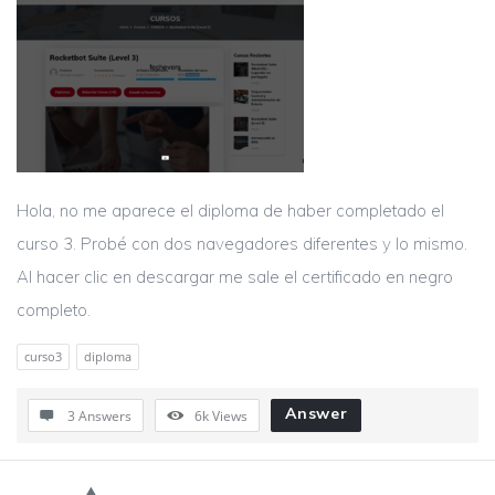
Hola, no me aparece el diploma de haber completado el
curso 3. Probé con dos navegadores diferentes y lo mismo.
Al hacer clic en descargar me sale el certificado en negro
completo.
curso3
diploma
Answer
3 Answers
6k
Views