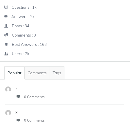
Sidebar
Stats
Questions :
1k
Answers :
2k
Posts :
34
Comments :
0
Best Answers :
163
Users :
7k
Popular
Comments
Tags
x
0 Comments
x
0 Comments