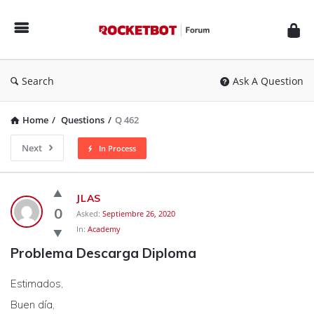
Rocketbot
Forum
Search
Ask A Question
Home
/
Questions
/
Q 462
Next
In Process
Rocketbot
JLAS
Forum
0
Asked:
Septiembre 26, 2020
In:
Academy
Latest
Problema Descarga Diploma
Questions
Estimados,
Buen día,