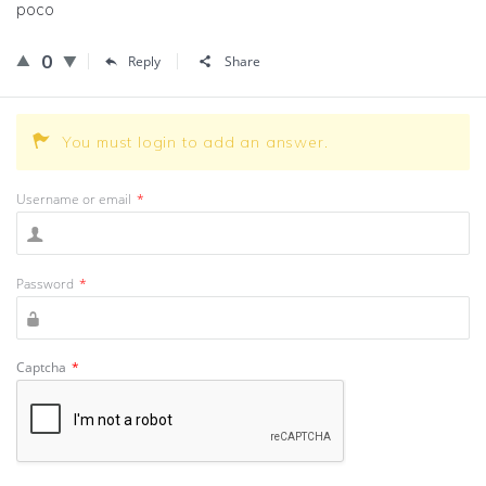
poco
0
Reply
Share
You must login to add an answer.
Username or email
*
Password
*
Captcha
*