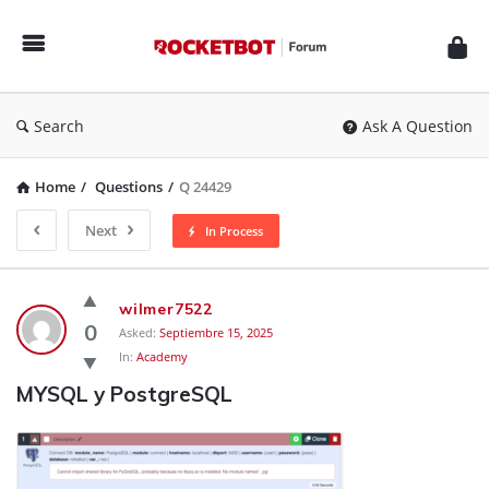
Rocketbot
Forum
Search
Ask A Question
Home
/
Questions
/
Q 24429
Next
In Process
Rocketbot
wilmer7522
Forum
0
Asked:
Septiembre 15, 2025
In:
Academy
Latest
MYSQL y PostgreSQL
Questions