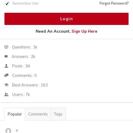
Remember Me!
Forgot Password?
Need An Account,
Sign Up Here
Sidebar
Stats
Questions :
1k
Answers :
2k
Posts :
34
Comments :
0
Best Answers :
163
Users :
7k
Popular
Comments
Tags
x