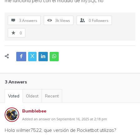
me funciona pero con el modulo de MySQL no
3 Answers
3k
Views
0
Followers
0
3 Answers
Voted
Oldest
Recent
Bumblebee
Added an answer on Septiembre 16, 2025 at 2:18 pm
Hola wilmer7522, que versión de Rocketbot utilizas?