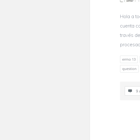
Hola a t
cuenta co
través de
procesada
errno 13
question
9 