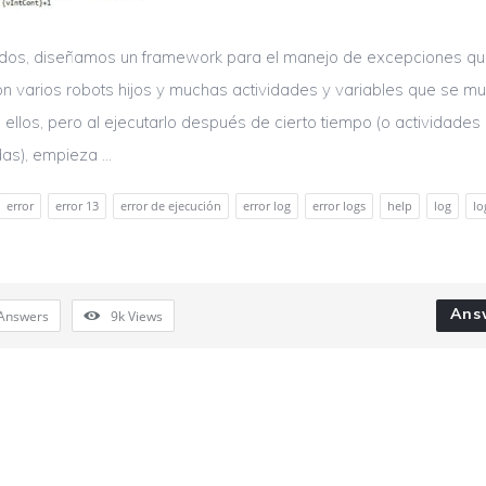
odos, diseñamos un framework para el manejo de excepciones q
n varios robots hijos y muchas actividades y variables que se m
 ellos, pero al ejecutarlo después de cierto tiempo (o actividades
s), empieza ...
error
error 13
error de ejecución
error log
error logs
help
log
lo
Ans
Answers
9k
Views