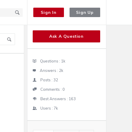
Sign In
Sign Up
Sidebar
Ask A Question
Stats
Questions :
1k
Answers :
2k
Posts :
32
Comments :
0
Best Answers :
163
Users :
7k