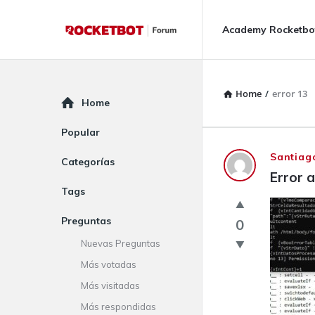
Rocketbot
Rocketbot
Academy Rocketbo
Forum
Forum
Navigation
Home
/
error 13
Explore
Home
Popular
Rocketbot
Santiag
Categorías
Error a
Forum
Tags
Latest
Preguntas
0
Questions
Nuevas Preguntas
Más votadas
Más visitadas
Más respondidas