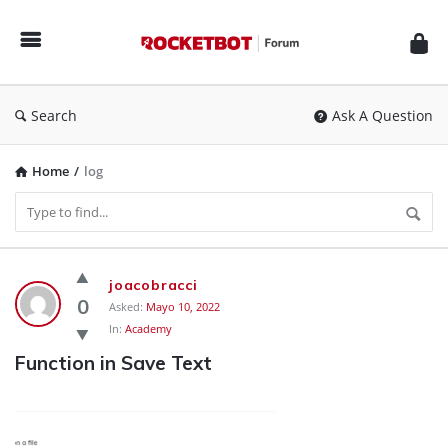
Rocketbot
Forum
Search
Ask A Question
Home
/
log
Rocketbot
joacobracci
Forum
0
Asked:
Mayo 10, 2022
In:
Academy
Latest
Function in Save Text
Questions