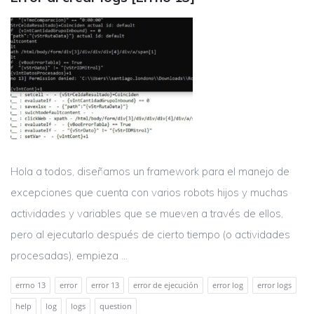
Hola a todos, diseñamos un framework para el manejo de
excepciones que cuenta con varios robots hijos y muchas
actividades y variables que se mueven a través de ellos,
pero al ejecutarlo después de cierto tiempo (o actividades
procesadas), empieza ...
errno 13
error
error 13
error de ejecución
error log
error logs
help
log
logs
question