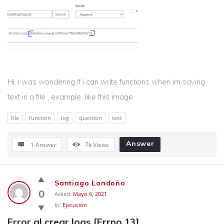
Hi, i was wondering if i can write functions when im saving
text in a file , example like this image
file
function
log
question
text
Answer
1 Answer
7k
Views
Santiago Londoño
0
Asked:
Mayo 6, 2021
In:
Ejecución
Error al crear logs [Errno 13]