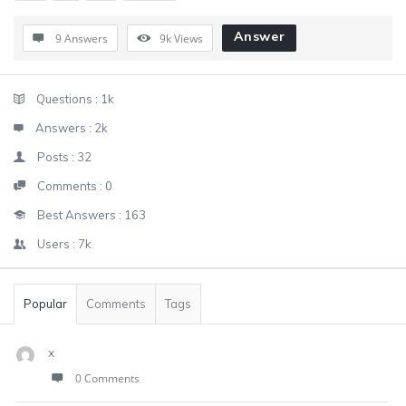
Answer
9 Answers
9k
Views
Sidebar
Stats
Questions :
1k
Answers :
2k
Posts :
32
Comments :
0
Best Answers :
163
Users :
7k
Popular
Comments
Tags
x
0 Comments