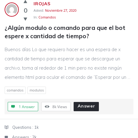
IROJAS
0
Asked:
Noviembre 27, 2020
In:
Comandos
¿Algún modulo o comando para que el bot 
espere x cantidad de tiempo?
Buenos días Lo que requiero hacer es una espera de x
cantidad de tiempo para esperar que se descargue un
archivo, toma al rededor de 1 min pero no existe ningún
elemento html para ocular el comando de “Esperar por un ...
comandos
modulos
Answer
1 Answer
8k
Views
Sidebar
Stats
Questions :
1k
Answers :
2k