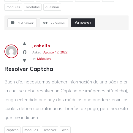
modules
modulos
question
Answer
1 Answer
7k
Views
jcabello
0
Asked:
Agosto 17, 2022
In:
Módulos
Resolver Captcha
Buen día, necesitamos obtener información de una página en
la cual se debe resolver un Captcha de imágenes(hCaptcha),
tengo entendido que hay dos módulos que pueden servir, los
cuales deben contratar unas librerías de pago, pero necesito
que me indiquen ...
captcha
modulos
resolver
web