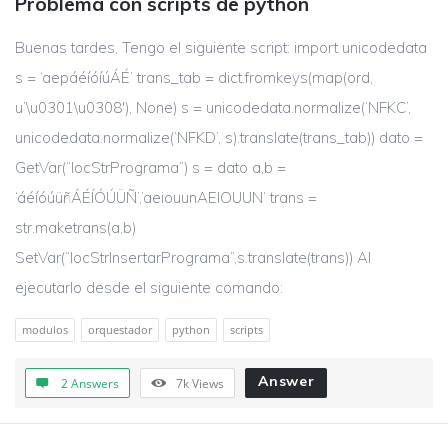
Problema con scripts de python
Buenas tardes, Tengo el siguiente script: import unicodedata
s = ‘aepáéíóíúÁÉ’ trans_tab = dict.fromkeys(map(ord,
u’\u0301\u0308′), None) s = unicodedata.normalize(‘NFKC’,
unicodedata.normalize(‘NFKD’, s).translate(trans_tab)) dato =
GetVar(“locStrPrograma”) s = dato a,b =
‘áéíóúüñÁÉÍÓÚÜÑ’,’aeiouunAEIOUUN’ trans =
str.maketrans(a,b)
SetVar(“locStrInsertarPrograma”,s.translate(trans)) Al
ejecutarlo desde el siguiente comando:
modulos
orquestador
python
scripts
Answer
2 Answers
7k
Views