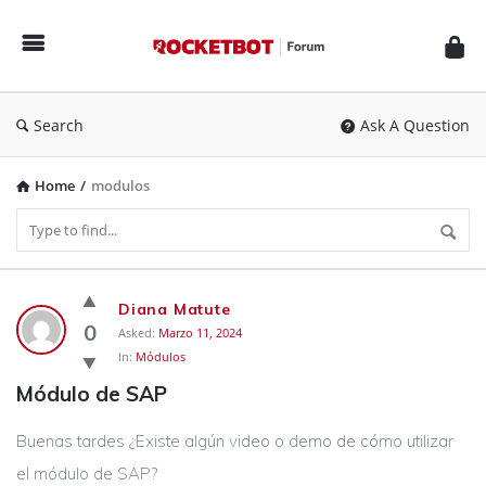
Rocketbot
Forum
Search
Ask A Question
Home
/
modulos
Rocketbot
Diana Matute
Forum
0
Asked:
Marzo 11, 2024
In:
Módulos
Latest
Módulo de SAP
Questions
Buenas tardes ¿Existe algún video o demo de cómo utilizar
el módulo de SAP?