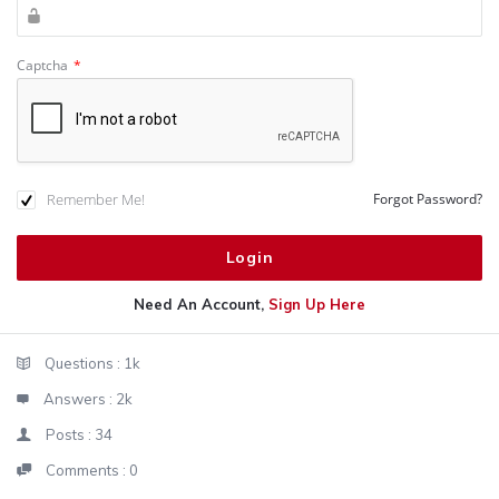
Captcha
*
Remember Me!
Forgot Password?
Need An Account,
Sign Up Here
Sidebar
Stats
Questions :
1k
Answers :
2k
Posts :
34
Comments :
0