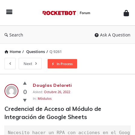
Rocketbot
Forum
Search
Ask A Question
Home
/
Questions
/
Q 9261
Next
In Process
Rocketbot
Douglas Delareti
Forum
0
Asked:
Octubre 26, 2022
In:
Módulos
Latest
Credencial de Acceso al Módulo de 
Questions
Integración de Google Sheets
Necesito hacer un RPA con acciones en el Googl