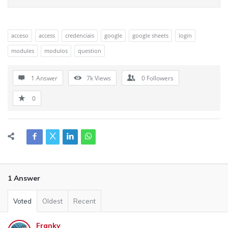
acceso
access
credenciais
google
google sheets
login
modules
modulos
question
1 Answer
7k
Views
0
Followers
0
1 Answer
Voted
Oldest
Recent
Franky