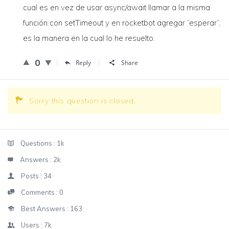
cual es en vez de usar async/await llamar a la misma
función con setTimeout y en rocketbot agregar “esperar”,
es la manera en la cual lo he resuelto.
0
Reply
Share
Sorry this question is closed.
Sidebar
Stats
Questions :
1k
Answers :
2k
Posts :
34
Comments :
0
Best Answers :
163
Users :
7k