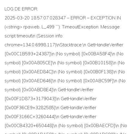
LOG DE ERROR:
2025-03-20 18:57:07.028347 – ERROR – EXCEPTION IN
(<string> rpaweb, L_499 “”): TimeoutException: Message:
script timeout\n (Session info:
chrome=134.0.6998.117)\nStacktrace:\n GetHandleVerifier
[0x00C1B593+24387]\n (No symbol) [0x00BA58F4]\n (No
symbol) [0x00A805CE]\n (No symbol) [0x00B10158]\n (No
symbol) [0x00AED84C]\n (No symbol) [0x00B0F138]\n (No
symbol) [0x00AED646]\n (No symbol) [0x00ABC59F]\n (No
symbol) [0x00ABD8E4]\n GetHandleVerifier
[0x00F1D873+3179043]\n GetHandleVerifier
[0x00F36CE9+3282585]\n GetHandleVerifier
[0x00F3166C+3260444]\n GetHandleVerifier
[0x00CB4320+650448]\n (No symbol) [0x00BAECFD]\n (No