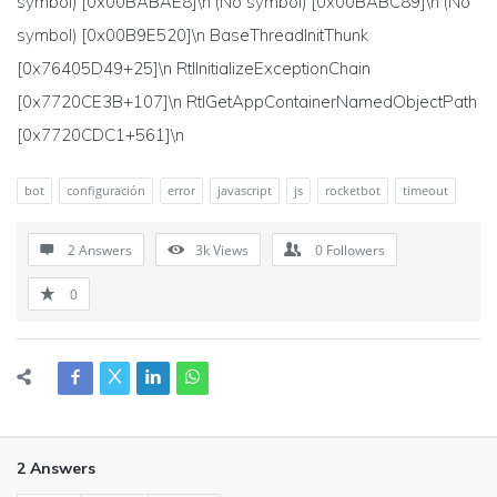
symbol) [0x00BABAE8]\n (No symbol) [0x00BABC89]\n (No
symbol) [0x00B9E520]\n BaseThreadInitThunk
[0x76405D49+25]\n RtlInitializeExceptionChain
[0x7720CE3B+107]\n RtlGetAppContainerNamedObjectPath
[0x7720CDC1+561]\n
bot
configuración
error
javascript
js
rocketbot
timeout
2 Answers
3k
Views
0
Followers
0
2 Answers