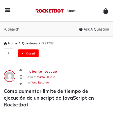
Rocketbot
Forum
Search
Ask A Question
Home
/
Questions
/
Q 21737
Closed
Rocketbot
roberto_tescup
Forum
0
Asked:
Marzo 20, 2025
In:
Web Recorder
Latest
Cómo aumentar limite de tiempo de 
Questions
ejecución de un script de JavaScript en 
Rocketbot