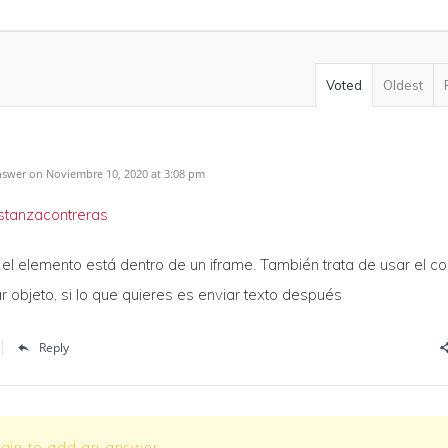
Voted
Oldest
swer on Noviembre 10, 2020 at 3:08 pm
stanzacontreras
 el elemento está dentro de un iframe. También trata de usar el 
r objeto, si lo que quieres es enviar texto después
Reply
ogin to add an answer.