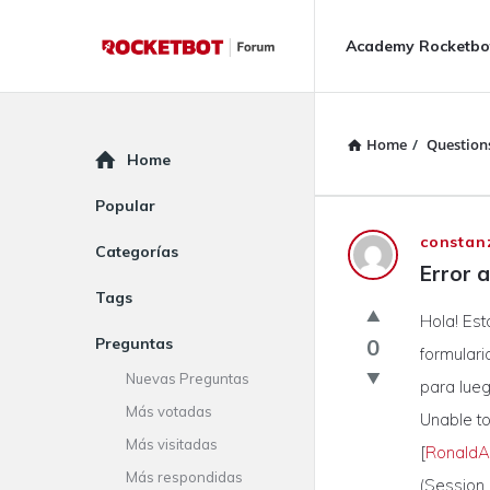
Rocketbot
Rocketbot
Academy Rocketbo
Forum
Forum
Navigation
Home
/
Question
Explore
Home
Popular
Rocketbot
constan
Categorías
Error a
Forum
Tags
Hola! Est
Latest
Preguntas
0
formulari
Questions
Nuevas Preguntas
para lueg
Más votadas
Unable to
Más visitadas
[
RonaldA
Más respondidas
(Session