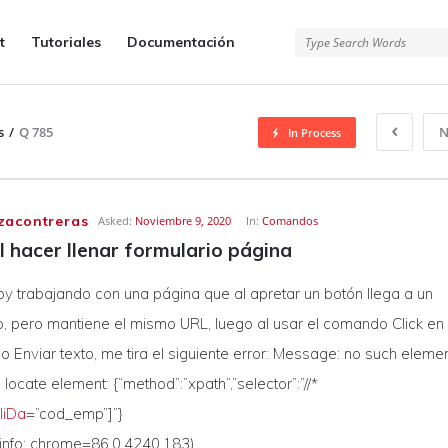
t
Tutoriales
Documentación
s
/
Q 785
N
In Process
zacontreras
Asked:
Noviembre 9, 2020
In:
Comandos
l hacer llenar formulario página
oy trabajando con una página que al apretar un botón llega a un
o, pero mantiene el mismo URL, luego al usar el comando Click en
o Enviar texto, me tira el siguiente error: Message: no such elemen
 locate element: {“method”:”xpath”,”selector”:”//*
liDa
=”cod_emp”]”}
 info: chrome=86.0.4240.183)