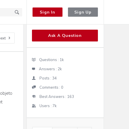
Sign In
Sign Up
Sidebar
Ask A Question
ext
Stats
Questions :
1k
Answers :
2k
Posts :
34
Comments :
0
 objeto
Best Answers :
163
t:
Users :
7k