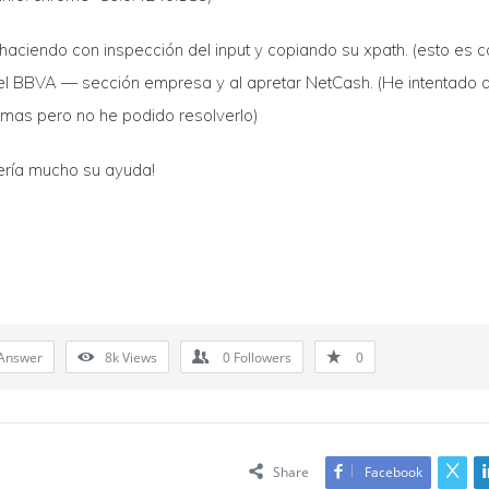
haciendo con inspección del input y copiando su xpath. (esto es c
el BBVA — sección empresa y al apretar NetCash. (He intentado 
rmas pero no he podido resolverlo)
ría mucho su ayuda!
Answer
8k
Views
0
Followers
0
Share
Facebook