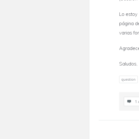
Lo estoy 
página d
varias fo
Agradece
Saludos,
question
1 