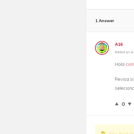
1 Answer
A16
Added an an
Hola
con
Revisa si
seleciona
0
You must l