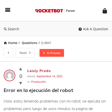
Rocketbot
Forum
Search
Ask A Question
Home
/
Questions
/
Q 8841
Next
In Process
Rocketbot
Leisly Prado
Forum
0
Asked:
Septiembre 14, 2022
In:
Producción
Latest
Error en la ejecución del robot
Questions
Hola, estoy teniendo problemas con mi robot, se ejecuta sin
problemas pero luego de unos minutos la pagina de