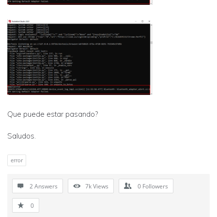
Que puede estar pasando?
Saludos.
error
2 Answers
7k
Views
0
Followers
0