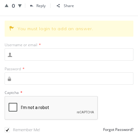
0
Reply
Share
You must login to add an answer.
Username or email
*
Password
*
Captcha
*
Remember Me!
Forgot Password?