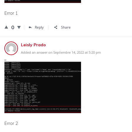
Error 1
0
Reply
Share
Leisly Prado
Added an answer on Septiembre 14, 2022 at 5:20 pm
Error 2