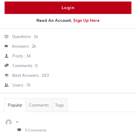
Need An Account,
Sign Up Here
Sidebar
Stats
Questions :
1k
Answers :
2k
Posts :
34
Comments :
0
Best Answers :
163
Users :
7k
Popular
Comments
Tags
x
0 Comments