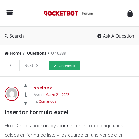
Rocketbot
Forum
Search
Ask A Question
Home
/
Questions
/
Q 10388
Next
Answered
Rocketbot
spelaez
Forum
1
Asked:
Marzo 21, 2023
In:
Comandos
Latest
Insertar formula excel
Questions
Hola! Chicos podriais ayudarme con esto: obtengo unas
celdas en forma de lista y las guardo en una variable en