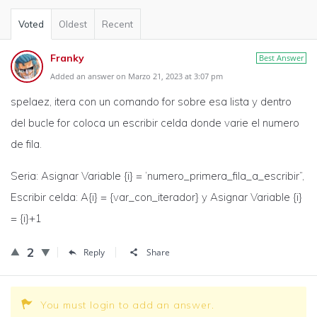
Voted
Oldest
Recent
Franky
Best Answer
Added an answer on Marzo 21, 2023 at 3:07 pm
spelaez, itera con un comando for sobre esa lista y dentro
del bucle for coloca un escribir celda donde varie el numero
de fila.
Seria: Asignar Variable {i} = ‘numero_primera_fila_a_escribir”,
Escribir celda: A{i} = {var_con_iterador} y Asignar Variable {i}
= {i}+1
2
Reply
Share
You must login to add an answer.