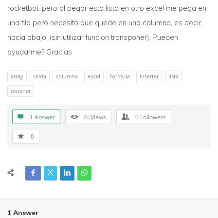
rocketbot, pero al pegar esta lista en otro excel me pega en
una fila pero necesito que quede en una columna, es decir,
hacia abajo, (sin utilizar funcion transponer). Pueden
ayudarme? Gracias
array
celda
columna
excel
formula
insertar
lista
obtener
1 Answer
7k
Views
0
Followers
0
1 Answer