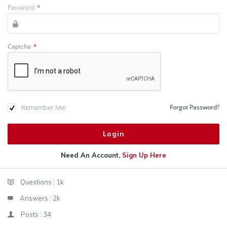
Password
*
Captcha
*
Remember Me!
Forgot Password?
Need An Account,
Sign Up Here
Sidebar
Stats
Questions :
1k
Answers :
2k
Posts :
34