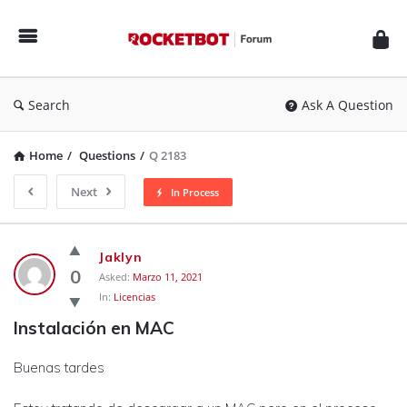
Rocketbot
Forum
Search
Ask A Question
Home
/
Questions
/
Q 2183
Next
In Process
Rocketbot
Jaklyn
Forum
0
Asked:
Marzo 11, 2021
In:
Licencias
Latest
Instalación en MAC
Questions
Buenas tardes