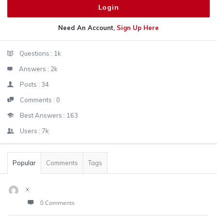
Need An Account,
Sign Up Here
Sidebar
Stats
Questions :
1k
Answers :
2k
Posts :
34
Comments :
0
Best Answers :
163
Users :
7k
Popular
Comments
Tags
x
0 Comments