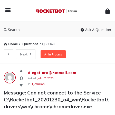
Rocketbot
Forum
Search
Ask A Question
Home
/
Questions
/
Q 23348
Next
In Process
Rocketbot
diegoflara@hotmail.com
Forum
0
Asked:
Julio 7, 2025
In:
Ejecución
Latest
Message: Can not connect to the Service 
Questions
C:\Rocketbot_20201230_a4_win\Rocketbot\
drivers\win\chrome\chromedriver.exe