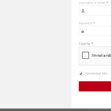
Username or email
*
Password
*
Captcha
*
Remember Me!