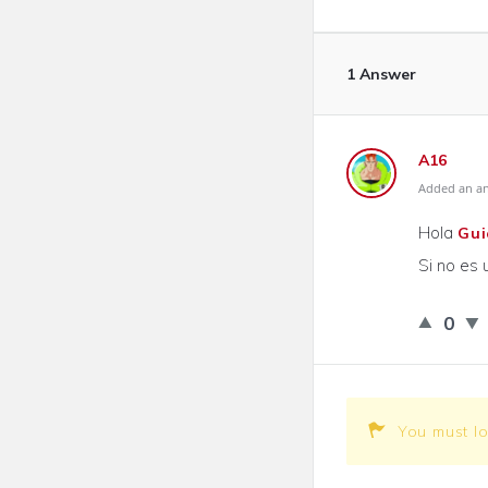
1 Answer
A16
Added an an
Hola
Gui
Si no es u
0
You must l