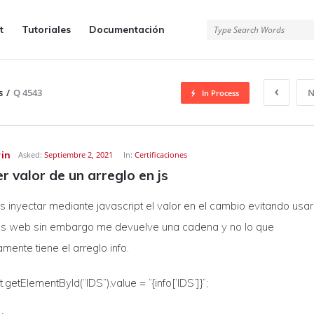
t
Tutoriales
Documentación
s
/
Q 4543
N
In Process
in
Asked:
Septiembre 2, 2021
In:
Certificaciones
r valor de un arreglo en js
s inyectar mediante javascript el valor en el cambio evitando usar
 web sin embargo me devuelve una cadena y no lo que
mente tiene el arreglo info.
getElementById(“IDS”).value = “{info[‘IDS’]}”;