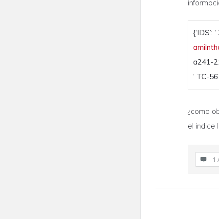
informació
{‘IDS’: 
amilnt
a241-21
‘ TC-56
¿como ob
el indice
1 