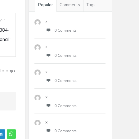
Popular
Comments
Tags
: ‘
x
4384-
0 Comments
onal’:
x
0 Comments
fo bajo
x
0 Comments
x
0 Comments
x
0 Comments