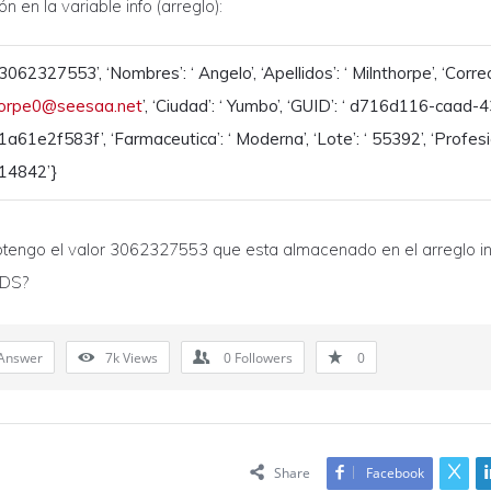
n en la variable info (arreglo):
‘ 3062327553’, ‘Nombres’: ‘ Angelo’, ‘Apellidos’: ‘ Milnthorpe’, ‘Correo’
horpe0@seesaa.net
’, ‘Ciudad’: ‘ Yumbo’, ‘GUID’: ‘ d716d116-caad-
a61e2f583f’, ‘Farmaceutica’: ‘ Moderna’, ‘Lote’: ‘ 55392’, ‘Profesi
14842’}
tengo el valor 3062327553 que esta almacenado en el arreglo in
 IDS?
Answer
7k
Views
0
Followers
0
Share
Facebook