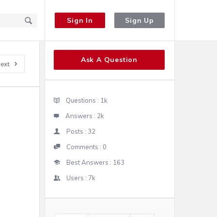
Sign In
Sign Up
Sidebar
Ask A Question
ext
Stats
Questions :
1k
Answers :
2k
Posts :
32
Comments :
0
Best Answers :
163
Users :
7k