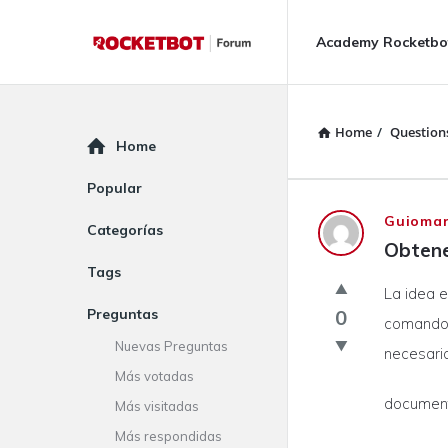
Rocketbot
Rocketbot
Academy Rocketbo
Forum
Forum
Navigation
Home
/
Question
Explore
Home
Popular
Rocketbot
Guiomar
Categorías
Obtene
Forum
Tags
La idea e
Latest
Preguntas
0
comandos
Questions
Nuevas Preguntas
necesaria
Más votadas
document.
Más visitadas
Más respondidas