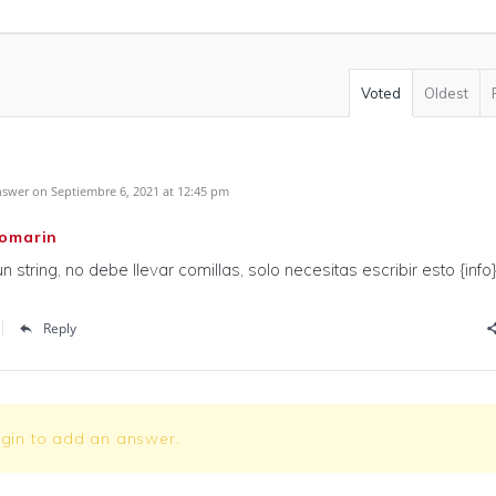
Voted
Oldest
swer on Septiembre 6, 2021 at 12:45 pm
omarin
n string, no debe llevar comillas, solo necesitas escribir esto {info}[
Reply
ogin to add an answer.