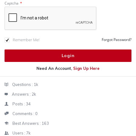
Captcha
*
Remember Me!
Forgot Password?
Need An Account,
Sign Up Here
Sidebar
Stats
Questions :
1k
Answers :
2k
Posts :
34
Comments :
0
Best Answers :
163
Users :
7k