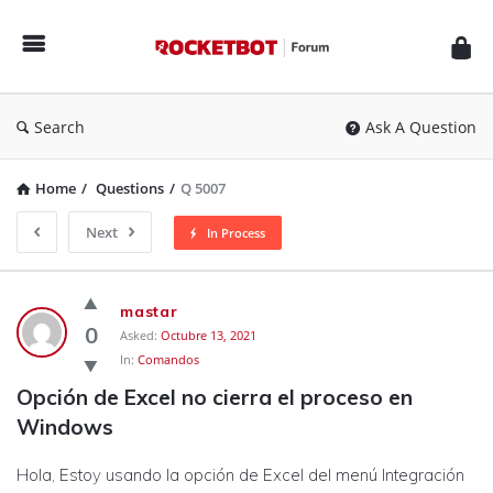
Rocketbot
Forum
Search
Ask A Question
Home
/
Questions
/
Q 5007
Next
In Process
Rocketbot
mastar
Forum
0
Asked:
Octubre 13, 2021
In:
Comandos
Latest
Opción de Excel no cierra el proceso en 
Questions
Windows
Hola, Estoy usando la opción de Excel del menú Integración