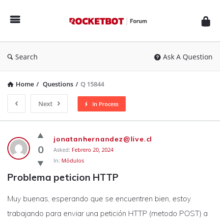
Rocketbot
Forum
Search
Ask A Question
Home
/
Questions
/
Q 15844
Next
In Process
Rocketbot
jonatanhernandez@live.cl
Forum
0
Asked:
Febrero 20, 2024
In:
Módulos
Latest
Problema peticion HTTP
Questions
Muy buenas, esperando que se encuentren bien, estoy
trabajando para enviar una petición HTTP (metodo POST) a