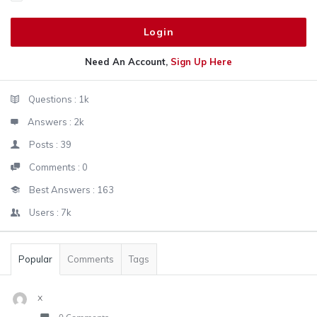
Need An Account,
Sign Up Here
Sidebar
Stats
Questions :
1k
Answers :
2k
Posts :
39
Comments :
0
Best Answers :
163
Users :
7k
Popular
Comments
Tags
x