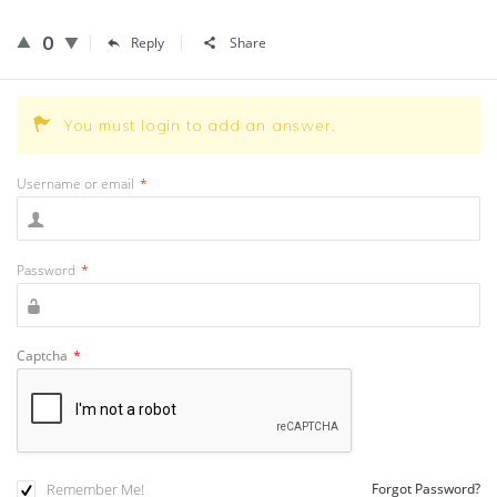
0
Reply
Share
You must login to add an answer.
Username or email
*
Password
*
Captcha
*
Remember Me!
Forgot Password?