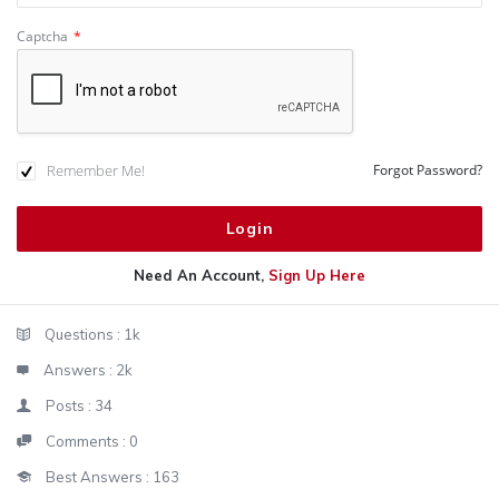
Captcha
*
Remember Me!
Forgot Password?
Need An Account,
Sign Up Here
Sidebar
Stats
Questions :
1k
Answers :
2k
Posts :
34
Comments :
0
Best Answers :
163