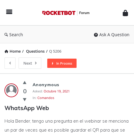
Rocketbot
Forum
Search
Ask A Question
Home
/
Questions
/
Q 5206
Next
In Process
Rocketbot
Anonymous
Forum
0
Asked:
Octubre 19, 2021
In:
Comandos
Latest
WhatsApp Web
Questions
Hola Bender, tengo una pregunta en el webinar se menciona
un par de veces que es posible guardar el QR para que se