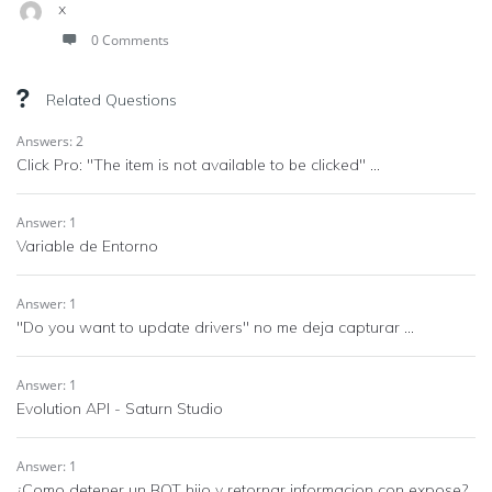
x
0 Comments
Related Questions
Answers: 2
Click Pro: "The item is not available to be clicked" ...
Answer: 1
Variable de Entorno
Answer: 1
"Do you want to update drivers" no me deja capturar ...
Answer: 1
Evolution API - Saturn Studio
Answer: 1
¿Como detener un BOT hijo y retornar informacion con expose?