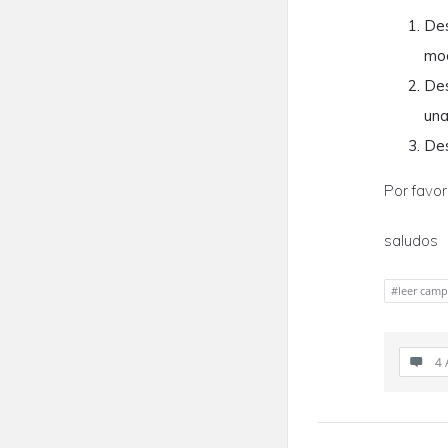
Des
mo
Des
una
Des
Por favo
saludos
#leer camp
4 