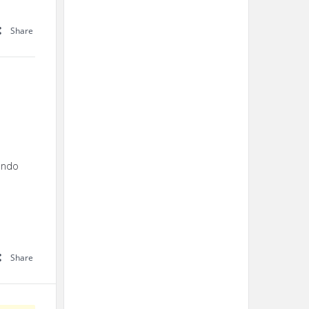
Share
ando
Share