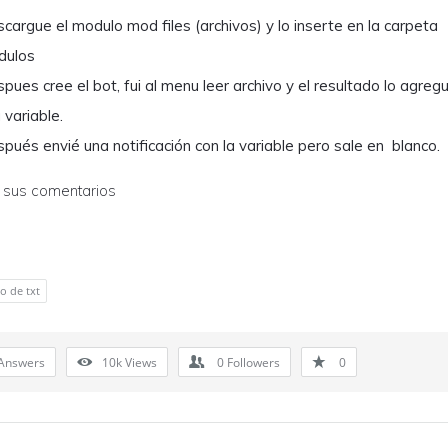
cargue el modulo mod files (archivos) y lo inserte en la carpeta
dulos
pues cree el bot, fui al menu leer archivo y el resultado lo agreg
 variable.
pués envié una notificación con la variable pero sale en blanco.
r sus comentarios
o de txt
Answers
10k
Views
0
Followers
0