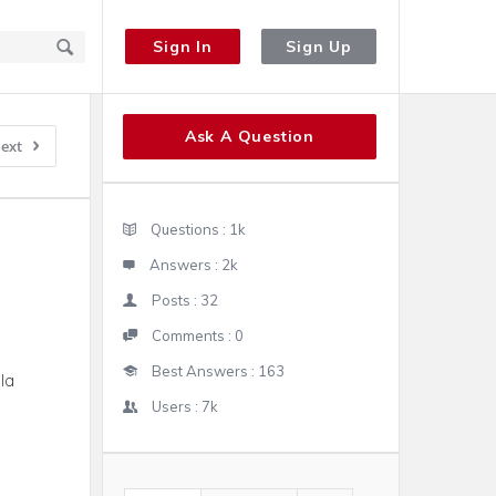
Sign In
Sign Up
Sidebar
Ask A Question
ext
Stats
Questions :
1k
Answers :
2k
Posts :
32
Comments :
0
Best Answers :
163
la
Users :
7k