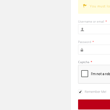
You must l
Username or email
*
Password
*
Captcha
*
Remember Me!