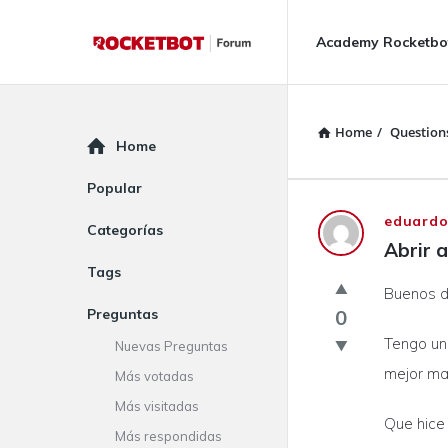
Rocketbot
Rocketbot
Academy Rocketbo
Forum
Forum
Navigation
Home
/
Question
Explore
Home
Popular
Rocketbot
eduard
Categorías
Abrir a
Forum
Tags
Buenos dí
Latest
Preguntas
0
Questions
Tengo un 
Nuevas Preguntas
mejor man
Más votadas
Más visitadas
Que hice 
Más respondidas