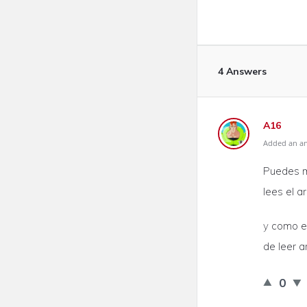
4 Answers
A16
Added an an
Puedes m
lees el a
y como e
de leer a
0