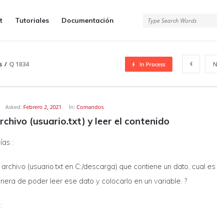
t
Tutoriales
Documentación
s
/
Q 1834
N
In Process
o
Asked:
Febrero 2, 2021
In:
Comandos
rchivo (usuario.txt) y leer el contenido
as :
archivo (usuario.txt en C:/descarga) que contiene un dato, cual es 
era de poder leer ese dato y colocarlo en un variable. ?
: