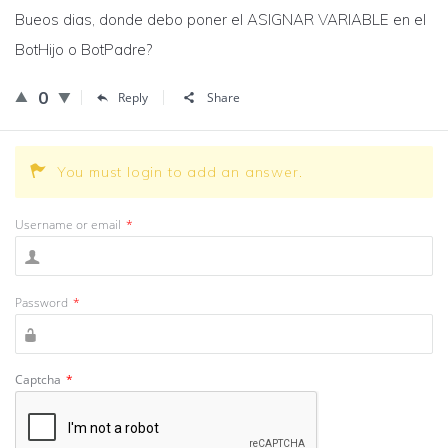
Bueos dias, donde debo poner el ASIGNAR VARIABLE en el
BotHijo o BotPadre?
0
Reply
Share
You must login to add an answer.
Username or email
*
Password
*
Captcha
*