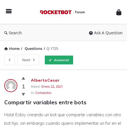
Rocketbot
Forum
Search
Ask A Question
Home
/
Questions
/
Q 1725
Next
Answered
Rocketbot
AlbertoCesar
Forum
1
Asked:
Enero 22, 2021
In:
Comandos
Latest
Compartir variables entre bots
Questions
Hola! Estoy creando un bot que comparte variables con otro
bot hijo, sin embargo cuando quiero implementar un for en el