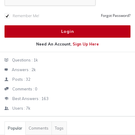
Remember Me!
Forgot Password?
Need An Account,
Sign Up Here
Sidebar
Stats
Questions :
1k
Answers :
2k
Posts :
32
Comments :
0
Best Answers :
163
Users :
7k
Popular
Comments
Tags