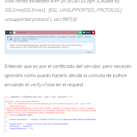
Max retries exceeded with url: /b1s/v1/Login (Caused by
SSLError(SSLError(1, ‘[SSL: UNSUPPORTED_PROTOCOL]
unsupported protocol (_ssl.c:997)’)))
Entiendo que es por el certificado del servidor, pero necesito
ignorarlo como puedo hacerlo desde la consola de python
enviando el
verify=False
en el request