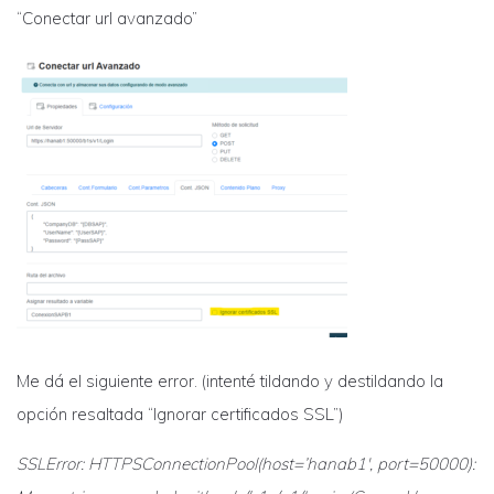
“Conectar url avanzado”
Me dá el siguiente error. (intenté tildando y destildando la
opción resaltada “Ignorar certificados SSL”)
SSLError: HTTPSConnectionPool(host=’hanab1′, port=50000):