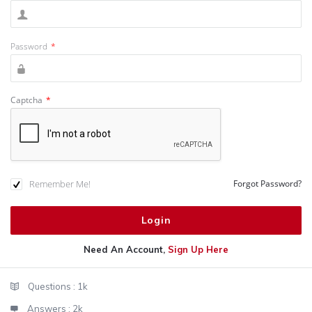
Password
*
Captcha
*
Remember Me!
Forgot Password?
Need An Account,
Sign Up Here
Sidebar
Stats
Questions :
1k
Answers :
2k