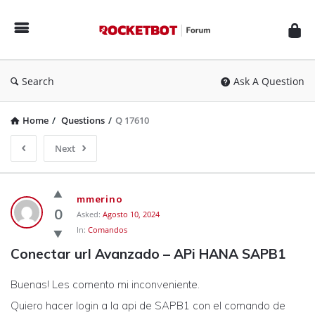
Rocketbot
Forum
Search
Ask A Question
Home
/
Questions
/
Q 17610
Next
Rocketbot
mmerino
Forum
0
Asked:
Agosto 10, 2024
In:
Comandos
Latest
Conectar url Avanzado – APi HANA SAPB1
Questions
Buenas! Les comento mi inconveniente.
Quiero hacer login a la api de SAPB1 con el comando de