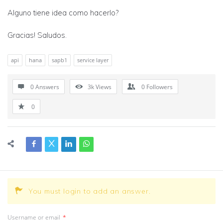
Alguno tiene idea como hacerlo?
Gracias! Saludos.
api
hana
sapb1
service layer
0 Answers
3k
Views
0
Followers
0
You must login to add an answer.
Username or email
*