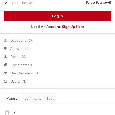
Remember Me!
Forgot Password?
Need An Account,
Sign Up Here
Sidebar
Stats
Questions :
1k
Answers :
2k
Posts :
33
Comments :
0
Best Answers :
163
Users :
7k
Popular
Comments
Tags
x