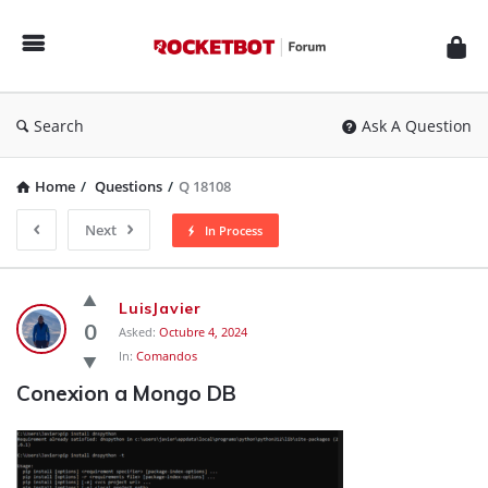
Rocketbot
Forum
Search
Ask A Question
Home
/
Questions
/
Q 18108
Next
In Process
Rocketbot
LuisJavier
Forum
0
Asked:
Octubre 4, 2024
In:
Comandos
Latest
Conexion a Mongo DB
Questions