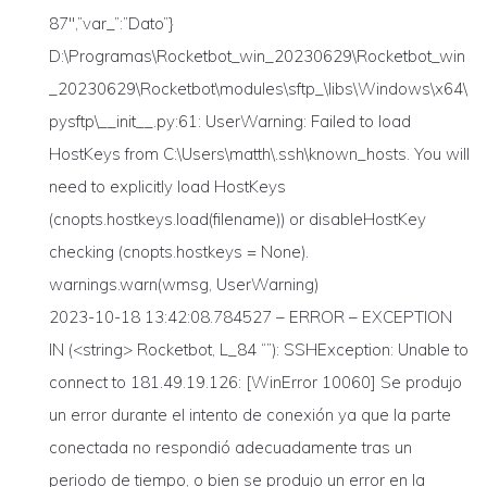
87″,”var_”:”Dato”}
D:\Programas\Rocketbot_win_20230629\Rocketbot_win
_20230629\Rocketbot\modules\sftp_\libs\Windows\x64\
pysftp\__init__.py:61: UserWarning: Failed to load
HostKeys from C:\Users\matth\.ssh\known_hosts. You will
need to explicitly load HostKeys
(cnopts.hostkeys.load(filename)) or disableHostKey
checking (cnopts.hostkeys = None).
warnings.warn(wmsg, UserWarning)
2023-10-18 13:42:08.784527 – ERROR – EXCEPTION
IN (<string> Rocketbot, L_84 “”): SSHException: Unable to
connect to 181.49.19.126: [WinError 10060] Se produjo
un error durante el intento de conexión ya que la parte
conectada no respondió adecuadamente tras un
periodo de tiempo, o bien se produjo un error en la