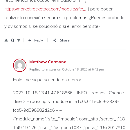
recomendamos ocupar el módulo SFTP (
https://market.rocketbot.com/module/sftp_
) para poder
realizar la conexión segura sin problemas. ¿Puedes probarlo
y avisarnos si se solucionó o si el error persiste?
0
Reply
Share
Matthew Carmona
Replied to answer on Octubre 18, 2023 at 6:42 pm
Hola. me sigue saliendo este error.
2023-10-18 13:41:47.618866 – INFO – request: Chance
: line 2 – rpascripts : module id: 51c0c015-cfc9-2339-
fcb5-9d598682d2d6 – –
{“module_name”:”sftp_”,”module”:”conn_sftp”,”server_”:”18
1.49.19.126″,”user_”:”usrgana1087″,”pass_”:”Usr2017*10