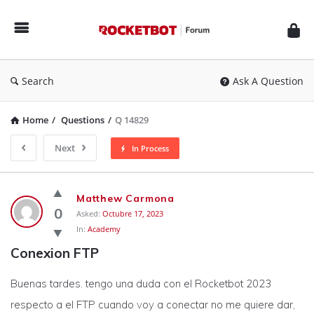
Rocketbot
Forum
Search
Ask A Question
Home
/
Questions
/
Q 14829
Next
In Process
Rocketbot
Matthew Carmona
Forum
0
Asked:
Octubre 17, 2023
In:
Academy
Latest
Conexion FTP
Questions
Buenas tardes. tengo una duda con el Rocketbot 2023
respecto a el FTP cuando voy a conectar no me quiere dar,