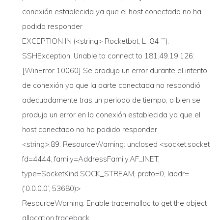
conexión establecida ya que el host conectado no ha
podido responder
EXCEPTION IN (<string> Rocketbot, L_84 “”):
SSHException: Unable to connect to 181.49.19.126:
[WinError 10060] Se produjo un error durante el intento
de conexión ya que la parte conectada no respondió
adecuadamente tras un periodo de tiempo, o bien se
produjo un error en la conexión establecida ya que el
host conectado no ha podido responder
<string>:89: ResourceWarning: unclosed <socket.socket
fd=4444, family=AddressFamily.AF_INET,
type=SocketKind.SOCK_STREAM, proto=0, laddr=
(‘0.0.0.0’, 53680)>
ResourceWarning: Enable tracemalloc to get the object
allocation traceback