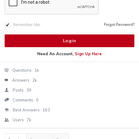
Remember Me!
Forgot Password?
Need An Account,
Sign Up Here
Sidebar
Stats
Questions :
1k
Answers :
2k
Posts :
39
Comments :
0
Best Answers :
163
Users :
7k