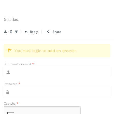
Saludos,
0
Reply
Share
You must login to add an answer.
Username or email
*
Password
*
Captcha
*