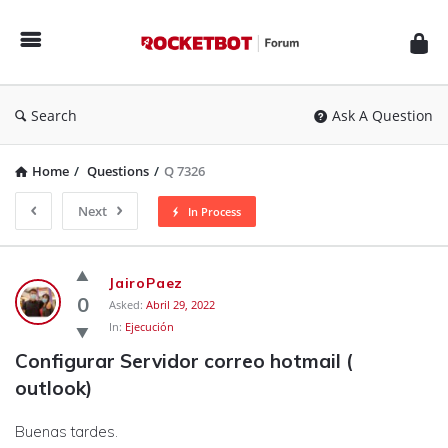
Rocketbot
Forum
Search
Ask A Question
Home
/
Questions
/
Q 7326
Next
In Process
Rocketbot
JairoPaez
Forum
0
Asked:
Abril 29, 2022
In:
Ejecución
Latest
Configurar Servidor correo hotmail ( 
Questions
outlook)
Buenas tardes.