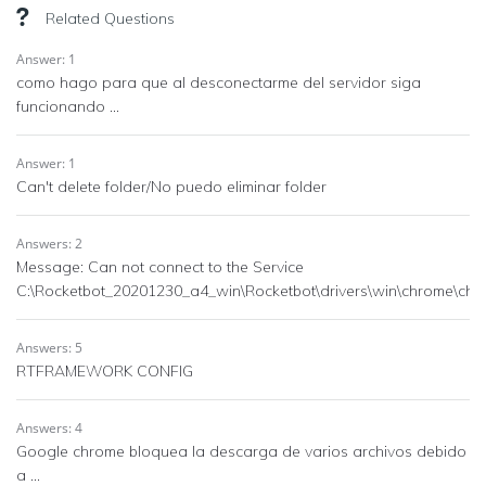
Related Questions
Answer: 1
como hago para que al desconectarme del servidor siga
funcionando ...
Answer: 1
Can't delete folder/No puedo eliminar folder
Answers: 2
Message: Can not connect to the Service
C:\Rocketbot_20201230_a4_win\Rocketbot\drivers\win\chrome\chr
Answers: 5
RTFRAMEWORK CONFIG
Answers: 4
Google chrome bloquea la descarga de varios archivos debido
a ...