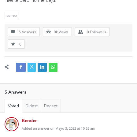
Intente pero, no me deja.
correo
5 Answers
9k
Views
0
Followers
0
5 Answers
Voted
Oldest
Recent
Bender
Added an answer on Mayo 3, 2022 at 10:53 am