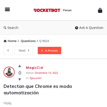
Rocketbot
Forum
Search
Ask A Question
Home
/
Questions
/
Q 9624
Next
In Process
Rocketbot
MagicCid
Forum
0
Asked:
Diciembre 13, 2022
In:
Ejecución
Latest
Detectan que Chrome es modo 
Questions
automatización
Hola,