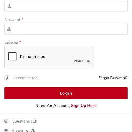
Password
*
Captcha
*
Remember Me!
Forgot Password?
Need An Account,
Sign Up Here
Sidebar
Stats
Questions :
1k
Answers :
2k