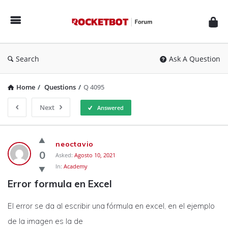
Rocketbot
Forum
Search
Ask A Question
Home
/
Questions
/
Q 4095
Next
Answered
Rocketbot
neoctavio
Forum
0
Asked:
Agosto 10, 2021
In:
Academy
Latest
Error formula en Excel
Questions
El error se da al escribir una fórmula en excel, en el ejemplo
de la imagen es la de