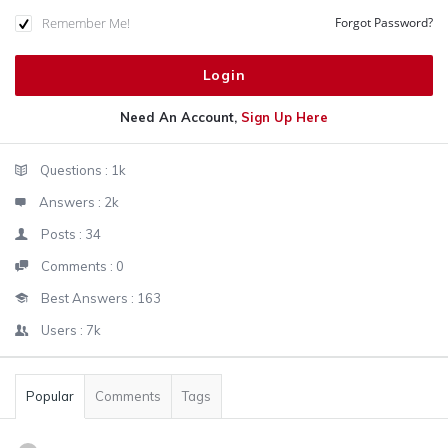
Remember Me!
Forgot Password?
Need An Account,
Sign Up Here
Sidebar
Stats
Questions :
1k
Answers :
2k
Posts :
34
Comments :
0
Best Answers :
163
Users :
7k
Popular
Comments
Tags