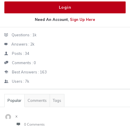
Need An Account,
Sign Up Here
Sidebar
Stats
Questions :
1k
Answers :
2k
Posts :
34
Comments :
0
Best Answers :
163
Users :
7k
Popular
Comments
Tags
x
0 Comments