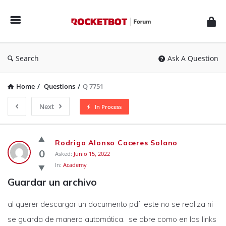
Rocketbot
Forum
Search
Ask A Question
Home
/
Questions
/
Q 7751
Next
In Process
Rocketbot
Rodrigo Alonso Caceres Solano
Forum
0
Asked:
Junio 15, 2022
In:
Academy
Latest
Guardar un archivo
Questions
al querer descargar un documento pdf, este no se realiza ni
se guarda de manera automática. se abre como en los links