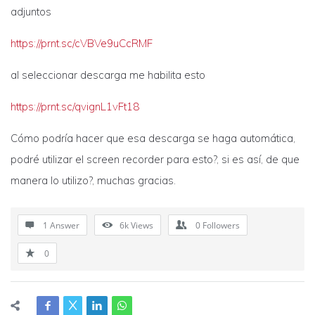
adjuntos
https://prnt.sc/cVBVe9uCcRMF
al seleccionar descarga me habilita esto
https://prnt.sc/qvignL1vFt18
Cómo podría hacer que esa descarga se haga automática,
podré utilizar el screen recorder para esto?, si es así, de que
manera lo utilizo?, muchas gracias.
1 Answer
6k
Views
0
Followers
0