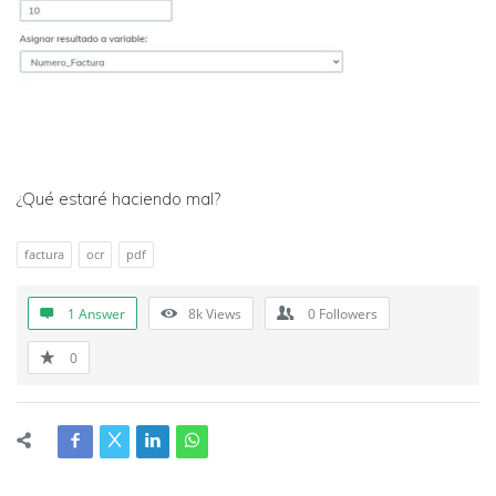
¿Qué estaré haciendo mal?
factura
ocr
pdf
1 Answer
8k
Views
0
Followers
0