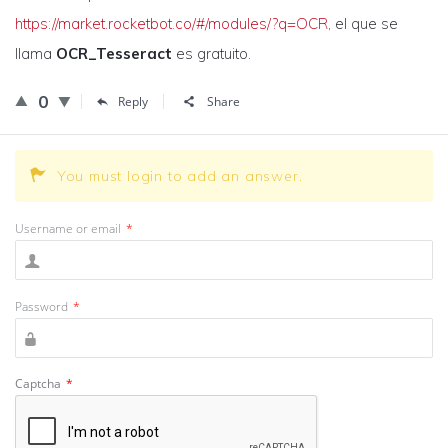
https://market.rocketbot.co/#/modules/?q=OCR
, el que se
llama
OCR_Tesseract
es gratuito.
0
Reply
Share
You must login to add an answer.
Username or email
*
Password
*
Captcha
*