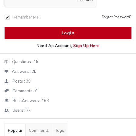
Remember Me!
Forgot Password?
Need An Account,
Sign Up Here
Sidebar
Stats
Questions :
1k
Answers :
2k
Posts :
39
Comments :
0
Best Answers :
163
Users :
7k
Popular
Comments
Tags