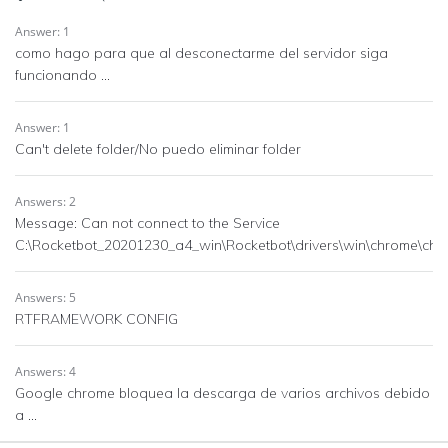
Answer: 1
como hago para que al desconectarme del servidor siga
funcionando ...
Answer: 1
Can't delete folder/No puedo eliminar folder
Answers: 2
Message: Can not connect to the Service
C:\Rocketbot_20201230_a4_win\Rocketbot\drivers\win\chrome\chr
Answers: 5
RTFRAMEWORK CONFIG
Answers: 4
Google chrome bloquea la descarga de varios archivos debido
a ...