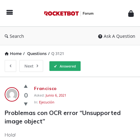
Rocketbot
Forum
Search
Ask A Question
Home
/
Questions
/
Q 3121
Next
Answered
Rocketbot
Francisco
Forum
0
Asked:
Junio 6, 2021
In:
Ejecución
Latest
Problemas con OCR error “Unsupported 
Questions
image object”
Hola!