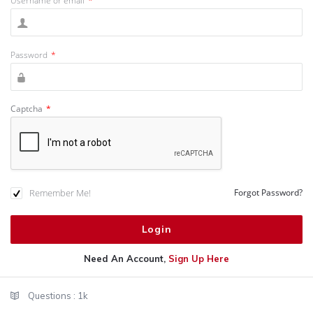
Username or email
*
Password
*
Captcha
*
Remember Me!
Forgot Password?
Need An Account,
Sign Up Here
Sidebar
Stats
Questions :
1k