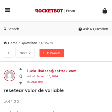
Rocketbot
Forum
Search
Ask A Question
Home
/
Questions
/
Q 15765
Next
In Process
Rocketbot
lucia.lisdero@softtek.com
Forum
0
Asked:
Febrero 10, 2024
In:
Academy
Latest
resetear valor de variable
Questions
Buen dia,