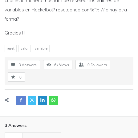
cual es la manera mas facil de resetear los valores de
variables en Rocketbot? reseteando con %”% ?? o hay otra
forma?
Gracias ! !
reset
valor
variable
3 Answers
6k
Views
0
Followers
0
3 Answers