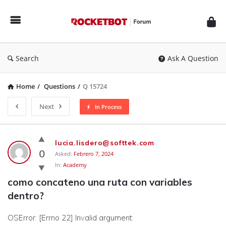
Rocketbot
Forum
Search
Ask A Question
Home
/
Questions
/
Q 15724
Next
In Process
Rocketbot
lucia.lisdero@softtek.com
Forum
0
Asked:
Febrero 7, 2024
In:
Academy
Latest
como concateno una ruta con variables 
Questions
dentro?
OSError: [Errno 22] Invalid argument: