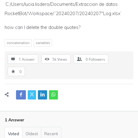
‘C:/Users/lucia.lisdero/Documents/Extraccion de datos
RocketBot/Workspace/”20240207/20240207″Log.xlsx’
how can I delete the double quotes?
concatenation
variables
1 Answer
5k
Views
0
Followers
0
1 Answer
Voted
Oldest
Recent