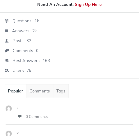
Need An Account,
Sign Up Here
Sidebar
Stats
Questions :
1k
Answers :
2k
Posts :
32
Comments :
0
Best Answers :
163
Users :
7k
Popular
Comments
Tags
x
0 Comments
x