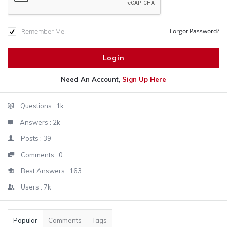
Remember Me!
Forgot Password?
Need An Account,
Sign Up Here
Sidebar
Stats
Questions :
1k
Answers :
2k
Posts :
39
Comments :
0
Best Answers :
163
Users :
7k
Popular
Comments
Tags