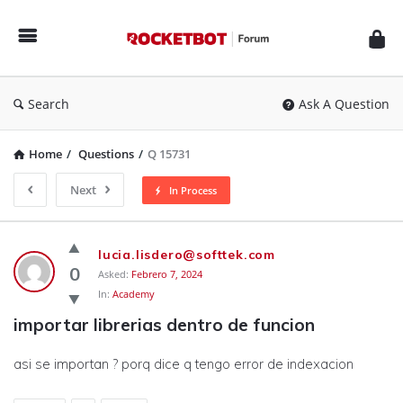
Rocketbot
Forum
Search
Ask A Question
Home
/
Questions
/
Q 15731
Next
In Process
Rocketbot
lucia.lisdero@softtek.com
Forum
0
Asked:
Febrero 7, 2024
In:
Academy
Latest
importar librerias dentro de funcion
Questions
asi se importan ? porq dice q tengo error de indexacion